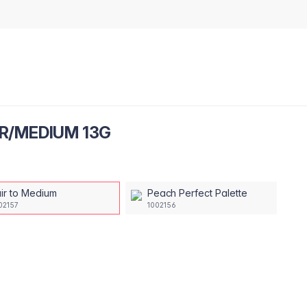
IR/MEDIUM 13G
air to Medium
Peach Perfect Palette
02157
1002156