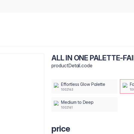
ALL IN ONE PALETTE-FA
productDetail.code
Effortless Glow Palette
F
1002163
10
Medium to Deep
1002161
price