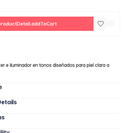
productDetail.addToCart
zer e iluminador en tonos diseñados para piel clara a
e
etails
ns
ílice, Octildodecil Estearoil Estearato, Dimeticona,
 Escualeno, Fenoxietanol, Lauroil Lisina, Hidróxido de
lity