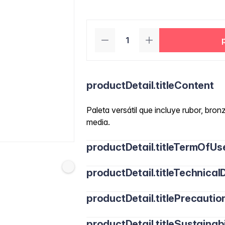
productDetail.titleContent
Paleta versátil que incluye rubor, bron
media.
productDetail.titleTermOfUs
productDetail.titleTechnicalD
productDetail.titlePrecautio
Talco, Mica, Fluorflogopita Sintética, S
Estearato de Magnesio, Octildodecanol,
Aluminio, Etilhexilglicerina.
productDetail.titleSustainabi