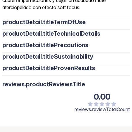
cubren imperfecciones y dejan un acabado mate
aterciopelado con efecto soft focus.
productDetail.titleTermOfUse
productDetail.titleTechnicalDetails
productDetail.titlePrecautions
productDetail.titleSustainability
Solo para uso externo. Evita el contacto con los ojos. En caso de
irritación, suspende su aplicación. Mantener fuera del alcance
productDetail.titleProvenResults
de los niños y en un lugar fresco, seco y protegido de la luz
solar directa.
reviews.productReviewsTitle
0.00
reviews.reviewTotalCount