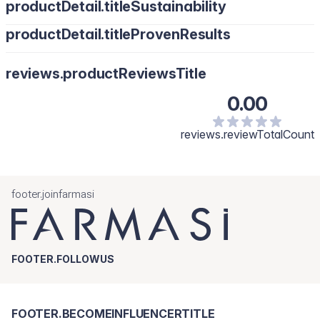
productDetail.titleSustainability
productDetail.titleProvenResults
reviews.productReviewsTitle
0.00
reviews.reviewTotalCount
footer.joinfarmasi
FOOTER.FOLLOWUS
FOOTER.BECOMEINFLUENCERTITLE