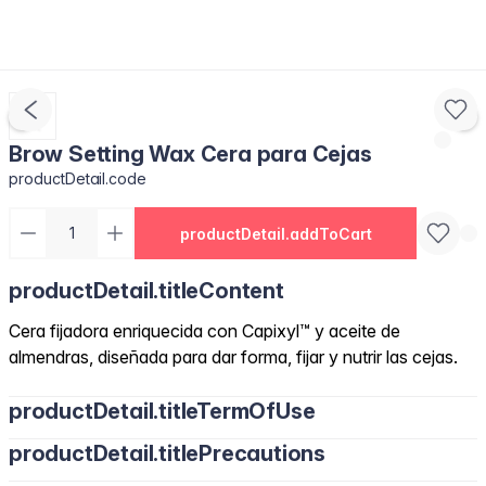
Brow Setting Wax Cera para Cejas
productDetail.code
productDetail.addToCart
productDetail.titleContent
Cera fijadora enriquecida con Capixyl™ y aceite de
almendras, diseñada para dar forma, fijar y nutrir las cejas.
productDetail.titleTermOfUse
productDetail.titlePrecautions