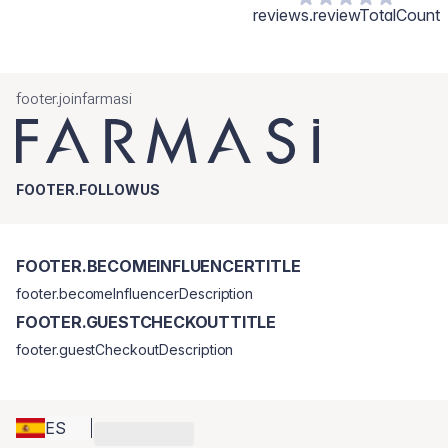
reviews.reviewTotalCount
footer.joinfarmasi
FOOTER.FOLLOWUS
FOOTER.BECOMEINFLUENCERTITLE
footer.becomeInfluencerDescription
FOOTER.GUESTCHECKOUTTITLE
footer.guestCheckoutDescription
ES