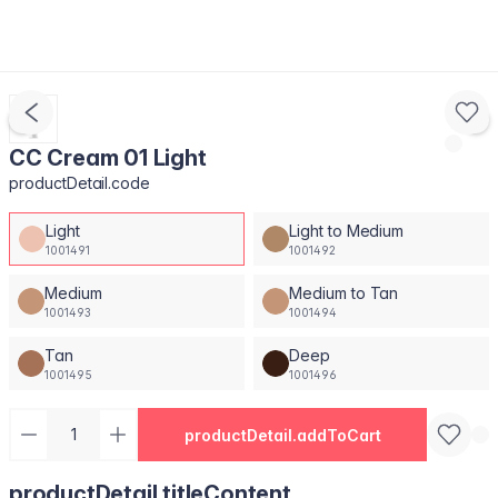
CC Cream 01 Light
productDetail.code
Light
Light to Medium
1001491
1001492
Medium
Medium to Tan
1001493
1001494
Tan
Deep
1001495
1001496
productDetail.addToCart
productDetail.titleContent