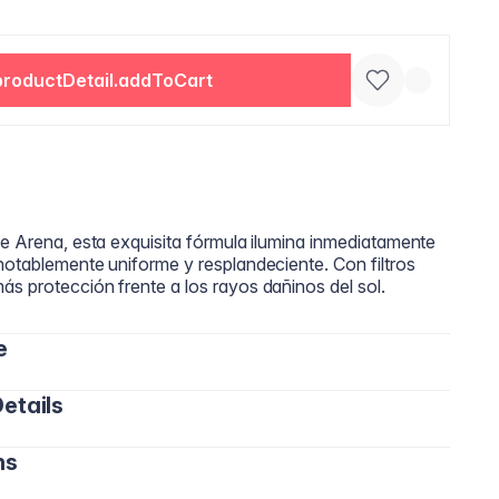
productDetail.addToCart
de Arena, esta exquisita fórmula ilumina inmediatamente
notablemente uniforme y resplandeciente. Con filtros
s protección frente a los rayos dañinos del sol.
e
etails
eam sobre el rostro con los dedos, una esponja o una
ara lograr un acabado perfecto y un tono equilibrado.
ns
o, Zinc, Cobre y Calcio) que ayudan a fortalecer la
a completa: Agua (Aqua), Cyclopentasiloxane, Butylene