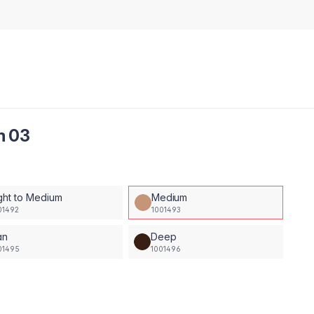
m 03
ght to Medium
Medium
01492
1001493
an
Deep
01495
1001496