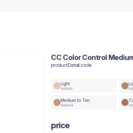
CC Color Control Mediu
productDetail.code
Light
Li
1001491
10
Medium to Tan
T
1001494
10
price