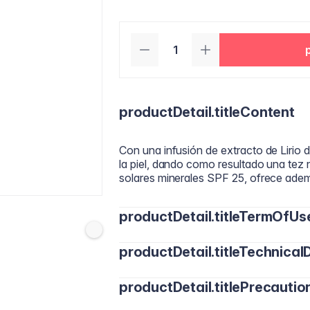
productDetail.titleContent
Con una infusión de extracto de Lirio 
la piel, dando como resultado una tez 
solares minerales SPF 25, ofrece ademá
productDetail.titleTermOfUs
productDetail.titleTechnicalD
Aplica una pequeña cantidad de CC Cr
brocha. Difumina de manera uniforme p
productDetail.titlePrecautio
Activos clave: Multiminerales (Magnesi
resistencia natural de la piel. Fórmul