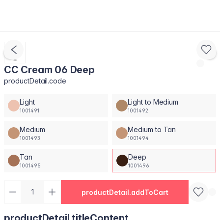
CC Cream 06 Deep
productDetail.code
Light
Light to Medium
1001491
1001492
Medium
Medium to Tan
1001493
1001494
Tan
Deep
1001495
1001496
productDetail.addToCart
productDetail.titleContent