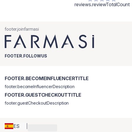
reviews.reviewTotalCount
footer.joinfarmasi
FOOTER.FOLLOWUS
FOOTER.BECOMEINFLUENCERTITLE
footer.becomeInfluencerDescription
FOOTER.GUESTCHECKOUTTITLE
footer.guestCheckoutDescription
ES