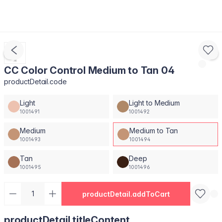
CC Color Control Medium to Tan 04
productDetail.code
Light
Light to Medium
1001491
1001492
Medium
Medium to Tan
1001493
1001494
Tan
Deep
1001495
1001496
productDetail.addToCart
productDetail.titleContent