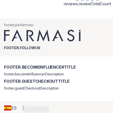
reviews.reviewTotalCount
footer.joinfarmasi
FOOTER.FOLLOWUS
FOOTER.BECOMEINFLUENCERTITLE
footer.becomeInfluencerDescription
FOOTER.GUESTCHECKOUTTITLE
footer.guestCheckoutDescription
ES