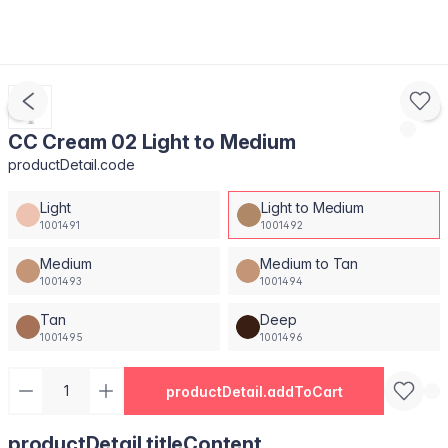
CC Cream 02 Light to Medium
productDetail.code
Light
Light to Medium
1001491
1001492
Medium
Medium to Tan
1001493
1001494
Tan
Deep
1001495
1001496
productDetail.addToCart
productDetail.titleContent