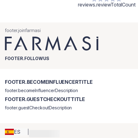
reviews.reviewTotalCount
footer.joinfarmasi
FOOTER.FOLLOWUS
FOOTER.BECOMEINFLUENCERTITLE
footer.becomeInfluencerDescription
FOOTER.GUESTCHECKOUTTITLE
footer.guestCheckoutDescription
ES