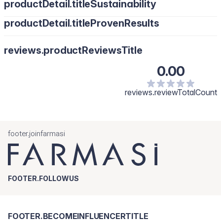
productDetail.titleSustainability
Solo para uso externo. En caso de irritación o reacción,
suspender su uso inmediatamente y consultar con su médico.
productDetail.titleProvenResults
Mantener fuera del alcance de los niños.
reviews.productReviewsTitle
0.00
reviews.reviewTotalCount
footer.joinfarmasi
FOOTER.FOLLOWUS
FOOTER.BECOMEINFLUENCERTITLE