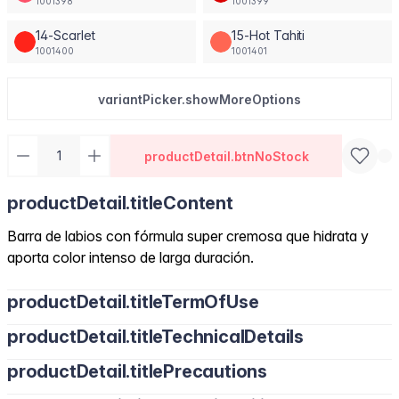
1001398
1001399
14-Scarlet
15-Hot Tahiti
1001400
1001401
variantPicker.showMoreOptions
productDetail.btnNoStock
productDetail.titleContent
Barra de labios con fórmula super cremosa que hidrata y
aporta color intenso de larga duración.
productDetail.titleTermOfUse
productDetail.titleTechnicalDetails
productDetail.titlePrecautions