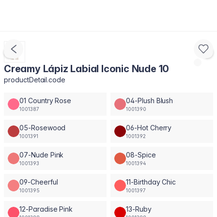
Creamy Lápiz Labial Iconic Nude 10
productDetail.code
01 Country Rose
04-Plush Blush
1001387
1001390
05-Rosewood
06-Hot Cherry
1001391
1001392
07-Nude Pink
08-Spice
1001393
1001394
09-Cheerful
11-Birthday Chic
1001395
1001397
12-Paradise Pink
13-Ruby