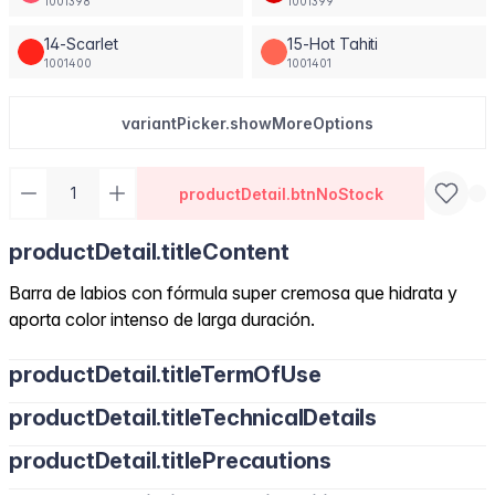
1001398
1001399
14-Scarlet
15-Hot Tahiti
1001400
1001401
variantPicker.showMoreOptions
productDetail.btnNoStock
productDetail.titleContent
Barra de labios con fórmula super cremosa que hidrata y
aporta color intenso de larga duración.
productDetail.titleTermOfUse
productDetail.titleTechnicalDetails
productDetail.titlePrecautions