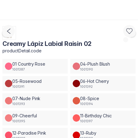
Creamy Lápiz Labial Raisin 02
productDetail.code
01 Country Rose
04-Plush Blush
1001387
1001390
05-Rosewood
06-Hot Cherry
1001391
1001392
07-Nude Pink
08-Spice
1001393
1001394
09-Cheerful
11-Birthday Chic
1001395
1001397
12-Paradise Pink
13-Ruby