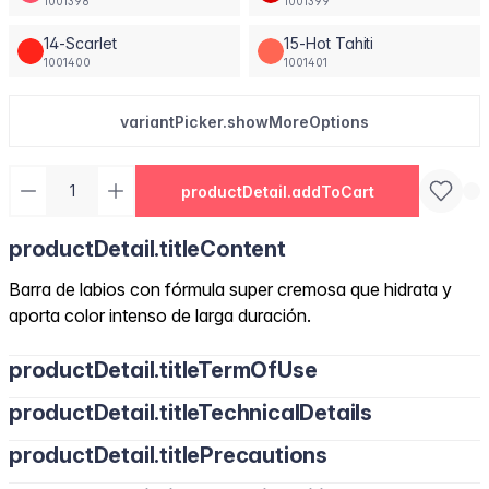
1001398
1001399
14-Scarlet
15-Hot Tahiti
1001400
1001401
variantPicker.showMoreOptions
productDetail.addToCart
productDetail.titleContent
Barra de labios con fórmula super cremosa que hidrata y
aporta color intenso de larga duración.
productDetail.titleTermOfUse
productDetail.titleTechnicalDetails
productDetail.titlePrecautions