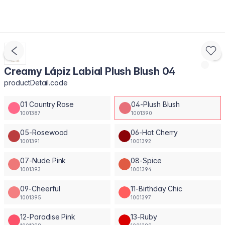
Creamy Lápiz Labial Plush Blush 04
productDetail.code
01 Country Rose
04-Plush Blush
1001387
1001390
05-Rosewood
06-Hot Cherry
1001391
1001392
07-Nude Pink
08-Spice
1001393
1001394
09-Cheerful
11-Birthday Chic
1001395
1001397
12-Paradise Pink
13-Ruby