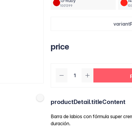
13-Ruby
14
1001399
10
variant
price
productDetail.titleContent
Barra de labios con fórmula super crem
duración.