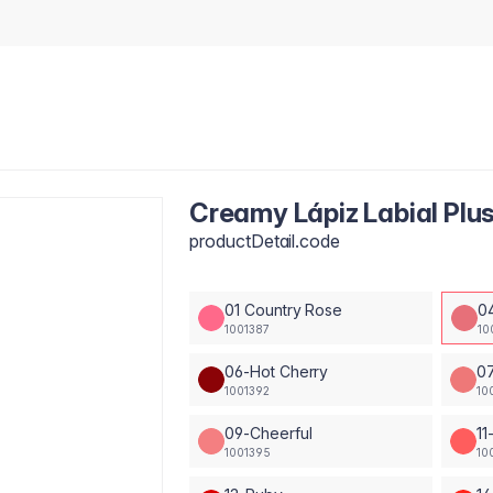
Creamy Lápiz Labial Plu
productDetail.code
01 Country Rose
0
1001387
10
06-Hot Cherry
0
1001392
10
09-Cheerful
11
1001395
10