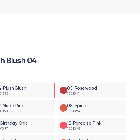
sh Blush 04
4-Plush Blush
05-Rosewood
01390
1001391
7-Nude Pink
08-Spice
01393
1001394
-Birthday Chic
12-Paradise Pink
01397
1001398