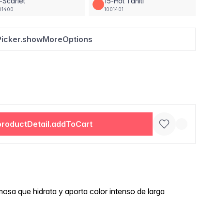
-Scarlet
15-Hot Tahiti
01400
1001401
Picker.showMoreOptions
productDetail.addToCart
osa que hidrata y aporta color intenso de larga