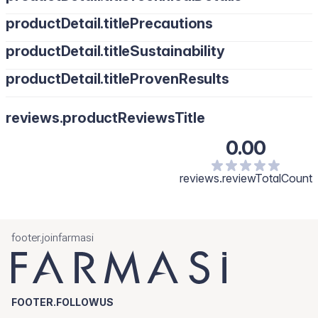
productDetail.titlePrecautions
productDetail.titleSustainability
productDetail.titleProvenResults
reviews.productReviewsTitle
0.00
reviews.reviewTotalCount
footer.joinfarmasi
FOOTER.FOLLOWUS