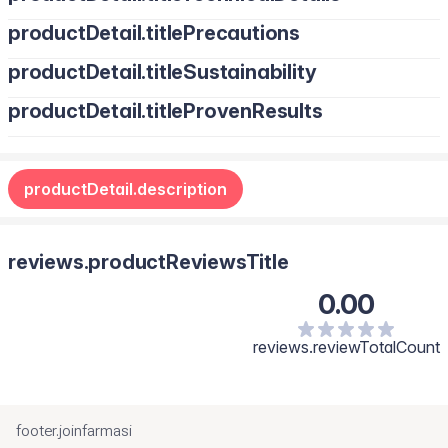
productDetail.titlePrecautions
productDetail.titleSustainability
Solo uso externo. Evita contacto con los ojos. Suspende en caso
de irritación.
productDetail.titleProvenResults
productDetail.description
reviews.productReviewsTitle
0.00
reviews.reviewTotalCount
footer.joinfarmasi