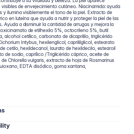
 contribuye a su vitalidad y belleza. La piel aparece
os visibles de envejecimiento cutáneo. Niacinamida: ayuda
 y ilumina visiblemente el tono de la piel. Extracto de
rico en luteína que ayuda a nutrir y proteger la piel de las
s. Ayuda a disminuir la cantidad de arrugas y mejora la
oxicinamato de etilhexilo 5%, octocrileno 5%, butil
cohol cetílico, carbonato de dicaprililo, triglicérido
chorium Intybus, hexilenglicol, caprililglicol, estearato
de cetilo, hexildecanol, laurato de hexildecilo, estearoil
to de sodio, caprílico /Triglicérido cáprico, aceite de
 de Chlorella vulgaris, extracto de hoja de Rosmarinus
sesquioxano, EDTA disódico, goma xantana,
ns
lity