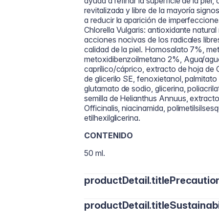
ayuda a refinar la superficie de la piel,
revitalizada y libre de la mayoría sign
a reducir la aparición de imperfecciones
Chlorella Vulgaris: antioxidante natural 
acciones nocivas de los radicales libre
calidad de la piel. Homosalato 7%, met
metoxidibenzoilmetano 2%, Agua/agua, al
caprílico/cáprico, extracto de hoja de Ci
de glicerilo SE, fenoxietanol, palmitato 
glutamato de sodio, glicerina, poliacrila
semilla de Helianthus Annuus, extracto
Officinalis, niacinamida, polimetilsil
etilhexilglicerina.
CONTENIDO
50 ml.
productDetail.titlePrecautio
productDetail.titleSustainabi