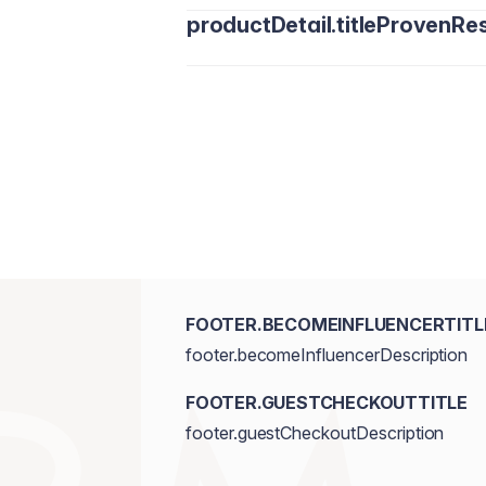
productDetail.titleProvenRes
FOOTER.BECOMEINFLUENCERTITL
footer.becomeInfluencerDescription
FOOTER.GUESTCHECKOUTTITLE
footer.guestCheckoutDescription