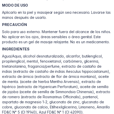
MODO DE USO
Aplicarlo en la piel y masajear según sea necesario. Lavarse las
manos después de usarlo.
PRECAUCIÓN
Solo para uso externo. Mantener fuera del alcance de los niños.
No aplicar en los ojos, áreas sensibles o área genital. Este
producto es un gel de masaje relajante. No es un medicamento.
INGREDIENTES
Agua/Aqua, alcohol desnaturalizado, alcanfor, butilenglicol,
propilenglicol, mentol, fenoxietanol, carbómero, glicerina,
trietanolamina, fragancia/perfume, extracto de castaño de
indias (extracto de castaño de indias Aesculus hippocastanum),
extracto de árnica (extracto de flor de árnica montana), aceite
de menta. (aceite de hierba Mentha Arvensis), extracto de
hipérico (extracto de Hypericum Perforatum), aceite de semilla
de jojoba (aceite de semilla de Simmondsia Chinensis), extracto
de romero (extracto de Rosmarinus Officinalis), pantenol,
aspartato de magnesio 1-2, gluconato de zinc, gluconato de
cobre, gluconato de calcio, Etilhexilglicerina, Limoneno, Amarillo
FD&C N° 5 (CI 19140), Azul FD&C N° 1 (CI 42090).