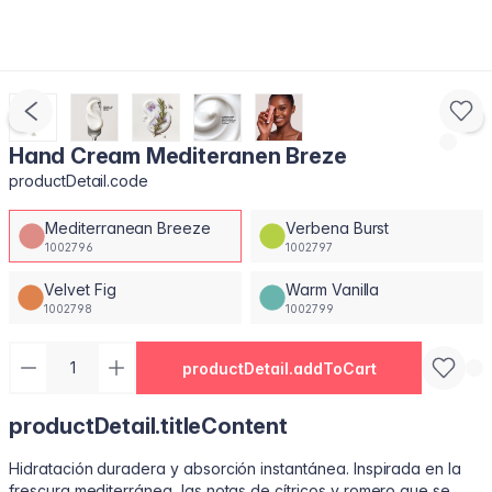
Hand Cream Mediteranen Breze
productDetail.code
Mediterranean Breeze
Verbena Burst
1002796
1002797
Velvet Fig
Warm Vanilla
1002798
1002799
productDetail.addToCart
productDetail.titleContent
Hidratación duradera y absorción instantánea. Inspirada en la
frescura mediterránea, las notas de cítricos y romero que se