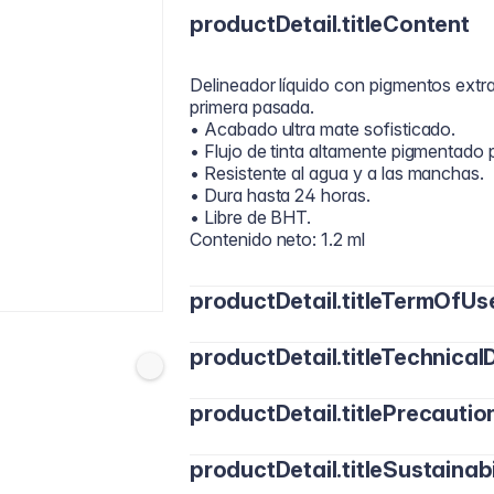
productDetail.titleContent
Delineador líquido con pigmentos extr
primera pasada.
• Acabado ultra mate sofisticado.
• Flujo de tinta altamente pigmentado 
• Resistente al agua y a las manchas.
• Dura hasta 24 horas.
• Libre de BHT.
Contenido neto: 1.2 ml
productDetail.titleTermOfUs
productDetail.titleTechnicalD
1. Aplica lo más cerca posible de la lín
2. Puede usarse sobre sombras o maqu
3. Desliza la punta para crear trazos fi
productDetail.titlePrecautio
• Micro esferas: Esferas biodegradabl
único y control de grasa.
Tip PRO:
productDetail.titleSustainabi
Solo para uso externo.
• Película polimérica: Larga duración y 
Asegúrate de cerrar bien el delineador 