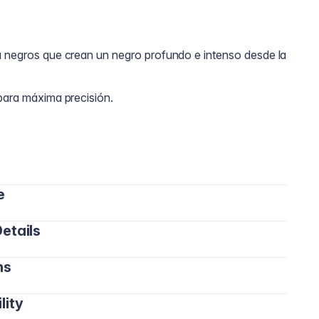
a negros que crean un negro profundo e intenso desde la
para máxima precisión.
e
etails
ea de las pestañas.
illaje completo.
nos o intensos.
ns
es y renovables de celulosa que logran un acabado mate
lity
resistencia al agua.
hasta escuchar el clic.