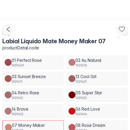
Labial Líquido Mate Money Maker 07
productDetail.code
01 Perfect Rose
02 Au Natural
1001409
1001410
03 Sunset Breeze
13 Cool Girl
1001411
1001421
04 Retro Rose
05 Super Star
1001412
1001413
14 Brave
06 Red Love
1001422
1001414
07 Money Maker
08 Rose Dream