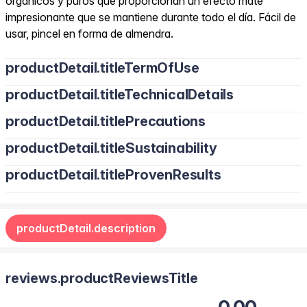
orgánicos y puros que proporcionan un efecto mate
impresionante que se mantiene durante todo el día. Fácil de
usar, pincel en forma de almendra.
productDetail.titleTermOfUse
productDetail.titleTechnicalDetails
productDetail.titlePrecautions
productDetail.titleSustainability
Evita el contacto directo con los ojos. Mantener fuera del
alcance de los niños. Suspende su uso en caso de irritación.
productDetail.titleProvenResults
productDetail.description
reviews.productReviewsTitle