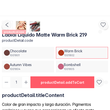
productList.new
Labial Líquido Matte Warm Brick 219
productDetail.code
Chocolate
Warm Brick
1001801
1001802
Autumn Vibes
Bombshell
1001804
1001805
productDetail.addToCart
productDetail.titleContent
Color de gran impacto y larga duración. Pigmentos