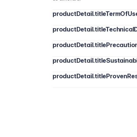
productDetail.titleTermOfUs
productDetail.titleTechnicalD
productDetail.titlePrecautio
productDetail.titleSustainabi
Evita el contacto directo con los ojos
uso en caso de irritación.
productDetail.titleProvenRes