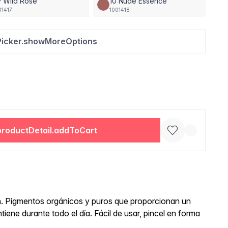
 Wild Rose
10 Nude Essence
01417
1001418
Picker.showMoreOptions
productDetail.addToCart
ón. Pigmentos orgánicos y puros que proporcionan un
ene durante todo el día. Fácil de usar, pincel en forma