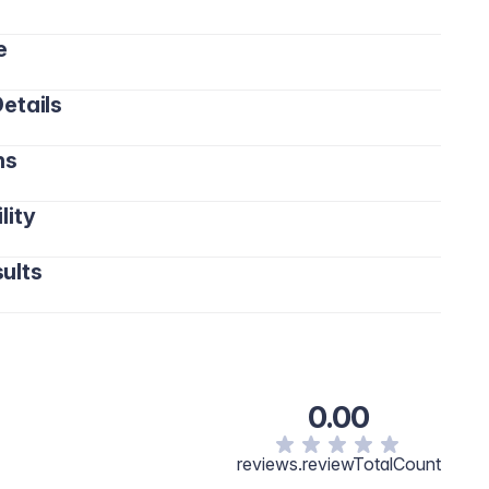
e
etails
ns
lity
. Mantener fuera del alcance de los niños. Suspende su
ults
0.00
reviews.reviewTotalCount