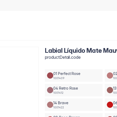
Labial Líquido Mate Mauv
productDetail.code
01 Perfect Rose
02
1001409
10
04 Retro Rose
13
1001412
10
14 Brave
0
1001422
10