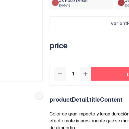
08 Rose Dream
09
1001416
10
variant
price
productDetail.titleContent
Color de gran impacto y larga duraci
efecto mate impresionante que se manti
de almendra.