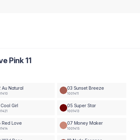
e Pink 11
 Au Natural
03 Sunset Breeze
01410
1001411
 Cool Girl
05 Super Star
01421
1001413
6 Red Love
07 Money Maker
01414
1001415