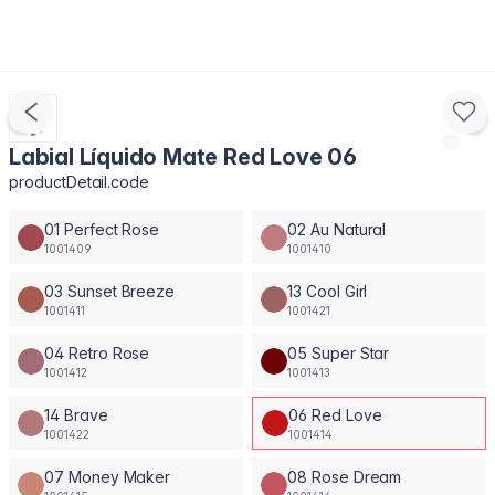
Labial Líquido Mate Red Love 06
productDetail.code
01 Perfect Rose
02 Au Natural
1001409
1001410
03 Sunset Breeze
13 Cool Girl
1001411
1001421
04 Retro Rose
05 Super Star
1001412
1001413
14 Brave
06 Red Love
1001422
1001414
07 Money Maker
08 Rose Dream