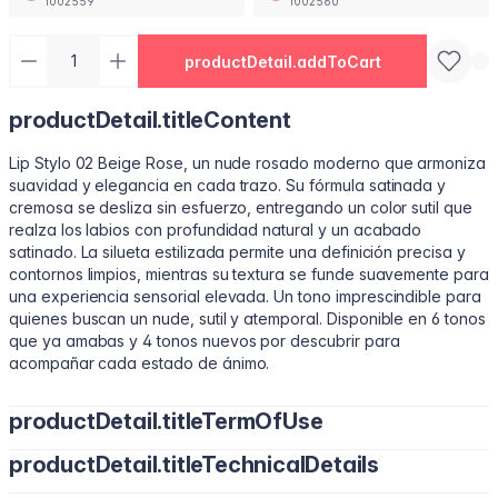
1002559
1002560
productDetail.addToCart
productDetail.titleContent
Lip Stylo 02 Beige Rose, un nude rosado moderno que armoniza
suavidad y elegancia en cada trazo. Su fórmula satinada y
cremosa se desliza sin esfuerzo, entregando un color sutil que
realza los labios con profundidad natural y un acabado
satinado. La silueta estilizada permite una definición precisa y
contornos limpios, mientras su textura se funde suavemente para
una experiencia sensorial elevada. Un tono imprescindible para
quienes buscan un nude, sutil y atemporal. Disponible en 6 tonos
que ya amabas y 4 tonos nuevos por descubrir para
acompañar cada estado de ánimo.
productDetail.titleTermOfUse
productDetail.titleTechnicalDetails
• Perfila tu contorno natural con el borde estilizado.
• Inclina para rellenar con color suave y uniforme.