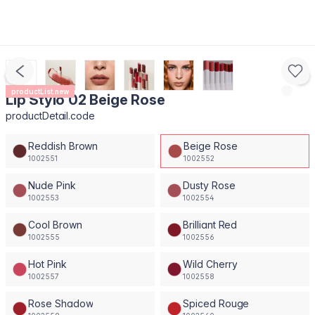
productList.new
Lip Stylo 02 Beige Rose
productDetail.code
Reddish Brown
Beige Rose
1002551
1002552
Nude Pink
Dusty Rose
1002553
1002554
Cool Brown
Brilliant Red
1002555
1002556
Hot Pink
Wild Cherry
1002557
1002558
Rose Shadow
Spiced Rouge