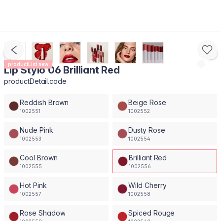
productList.new
Lip Stylo 06 Brilliant Red
productDetail.code
Reddish Brown
Beige Rose
1002551
1002552
Nude Pink
Dusty Rose
1002553
1002554
Cool Brown
Brilliant Red
1002555
1002556
Hot Pink
Wild Cherry
1002557
1002558
Rose Shadow
Spiced Rouge