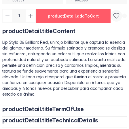
1002559
1002560
productDetail.addToCart
productDetail.titleContent
Lip Stylo 06 Brilliant Red, un rojo brillante que captura la esencia
del glamour moderno. Su fórmula satinada y cremosa se desliza
sin esfuerzo, entregando un color sutil que realza los labios con
profundidad natural y un acabado satinado. La silueta estilizada
permite una definición precisa y contornos limpios, mientras su
textura se funde suavemente para una experiencia sensorial
elevada. Un tono rojo atemporal que ilumina el rostro y proyecta
confianza en cualquier ocasión. Disponible en 6 tonos que ya
amabas y 4 tonos nuevos por descubrir para acompañar cada
estado de ánimo.
productDetail.titleTermOfUse
productDetail.titleTechnicalDetails
• Perfila tu contorno natural con el borde estilizado. • Inclina
para rellenar con color suave y uniforme. • Presiona en el centro