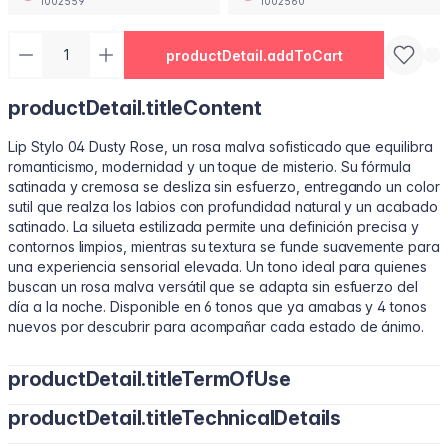
1002559
1002560
productDetail.addToCart
productDetail.titleContent
Lip Stylo 04 Dusty Rose, un rosa malva sofisticado que equilibra
romanticismo, modernidad y un toque de misterio. Su fórmula
satinada y cremosa se desliza sin esfuerzo, entregando un color
sutil que realza los labios con profundidad natural y un acabado
satinado. La silueta estilizada permite una definición precisa y
contornos limpios, mientras su textura se funde suavemente para
una experiencia sensorial elevada. Un tono ideal para quienes
buscan un rosa malva versátil que se adapta sin esfuerzo del
día a la noche. Disponible en 6 tonos que ya amabas y 4 tonos
nuevos por descubrir para acompañar cada estado de ánimo.
productDetail.titleTermOfUse
productDetail.titleTechnicalDetails
• Perfila tu contorno natural con el borde estilizado. • Inclina
para rellenar con color suave y uniforme. • Presiona en el centro