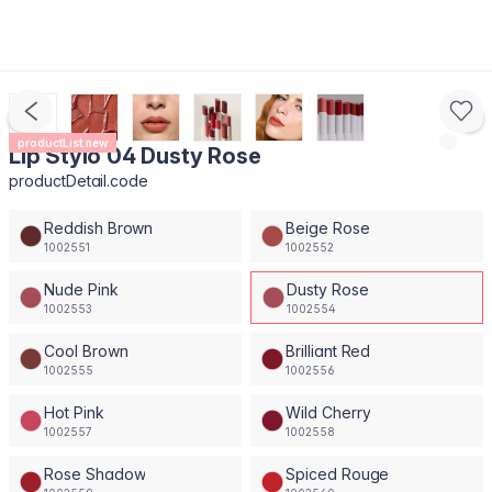
productList.new
Lip Stylo 04 Dusty Rose
productDetail.code
Reddish Brown
Beige Rose
1002551
1002552
Nude Pink
Dusty Rose
1002553
1002554
Cool Brown
Brilliant Red
1002555
1002556
Hot Pink
Wild Cherry
1002557
1002558
Rose Shadow
Spiced Rouge