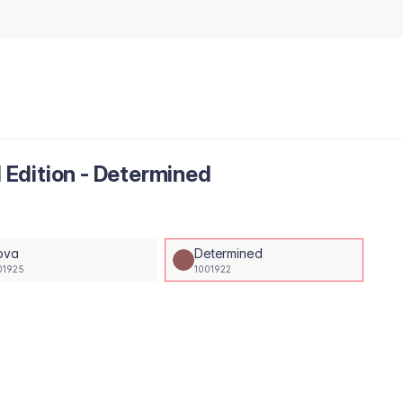
l Edition - Determined
ova
Determined
01925
1001922