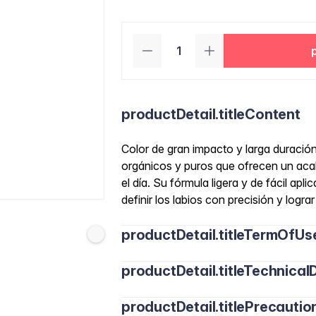
productDetail.titleContent
Color de gran impacto y larga duració
orgánicos y puros que ofrecen un ac
el día. Su fórmula ligera y de fácil apl
definir los labios con precisión y logr
productDetail.titleTermOfUs
productDetail.titleTechnicalD
productDetail.titlePrecautio