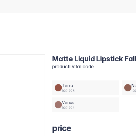
Matte Liquid Lipstick Fal
productDetail.code
Terra
N
1001928
10
Venus
1001924
price