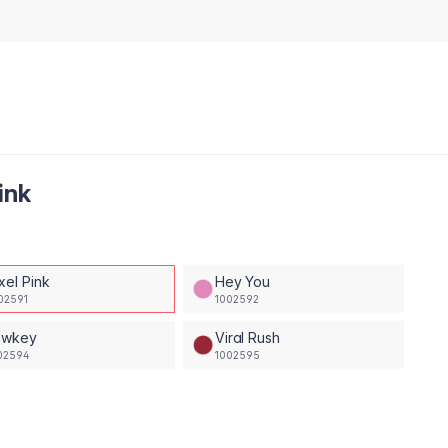
Pink
xel Pink
Hey You
02591
1002592
owkey
Viral Rush
02594
1002595