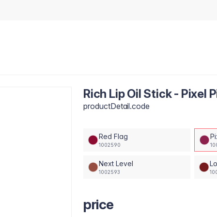
Rich Lip Oil Stick - Pixel 
productDetail.code
Red Flag
Pi
1002590
10
Next Level
L
1002593
10
price