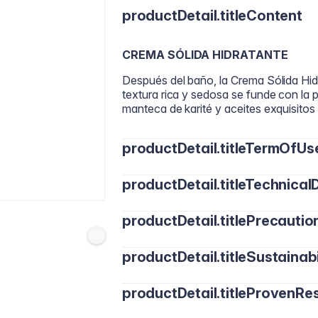
productDetail.titleContent
CREMA SÓLIDA HIDRATANTE
Después del baño, la Crema Sólida Hid
textura rica y sedosa se funde con la p
manteca de karité y aceites exquisitos
productDetail.titleTermOfUs
productDetail.titleTechnicalD
Aplica la Body Butter con suaves masaje
productDetail.titlePrecautio
INGREDIENTES
Water/Aqua, Cetearyl Alcohol, Clyceryl 
productDetail.titleSustainabi
Para uso externo únicamente. En caso 
Butyrosperum Parkii (Shea) Butter, F
consultar a un médico. Mantener fuera 
(Sunflower) Seed Oil, Oryza Sativa (R
Sodium Stearoyl Glutamate, Squalane, 
productDetail.titleProvenRes
Tocopheryl Acetate, Xanthan Gum, Gl