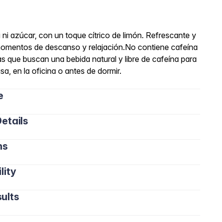
 ni azúcar, con un toque cítrico de limón. Refrescante y
s momentos de descanso y relajación.No contiene cafeína
 que buscan una bebida natural y libre de cafeína para
asa, en la oficina o antes de dormir.
e
etails
ns
lity
ults