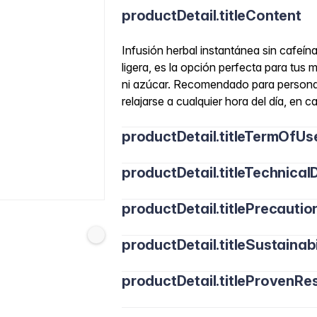
productDetail.titleContent
Infusión herbal instantánea sin cafeína
ligera, es la opción perfecta para tu
ni azúcar. Recomendado para personas
relajarse a cualquier hora del día, en c
productDetail.titleTermOfUs
productDetail.titleTechnicalD
productDetail.titlePrecautio
productDetail.titleSustainabi
productDetail.titleProvenRes