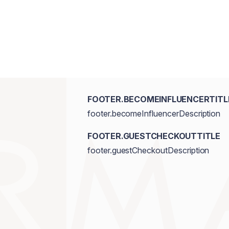
Hyaluronate, Hydrogenated Castor Oil, 
Benzyl Salicylate, Hexyl Cinnamal, Van
FOOTER.BECOMEINFLUENCERTITL
footer.becomeInfluencerDescription
FOOTER.GUESTCHECKOUTTITLE
footer.guestCheckoutDescription