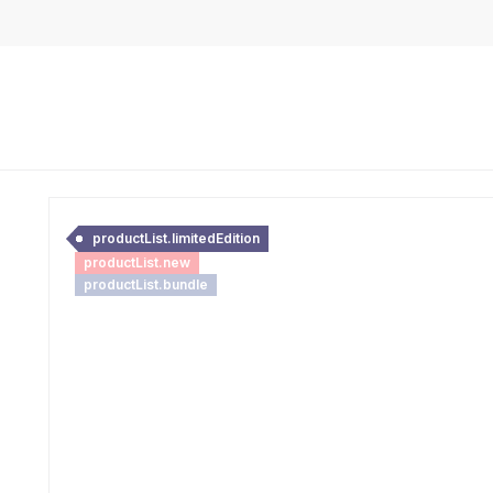
productList.limitedEdition
productList.new
productList.bundle