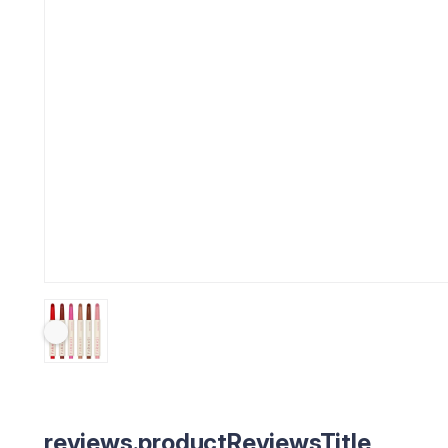
reviews.productReviewsTitle