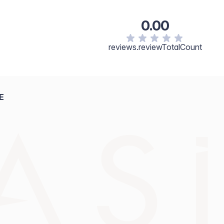
Macadamia Integrifolia Seed Oil, Hydroxycitronellal,
illin, Benzaldehyde, Benzyl Alcohol.
0.00
reviews.reviewTotalCount
E