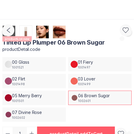
productList.new
Tinted Lip Plumper 06 Brown Sugar
productDetail.code
00 Glass
01 Fiery
1001521
1001497
02 Flirt
03 Lover
1001498
1001499
05 Merry Berry
06 Brown Sugar
1001501
1002601
07 Divine Rose
1002602
productDetail.addToCart