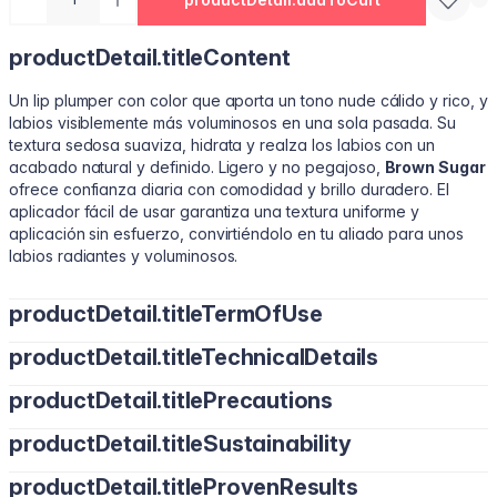
productDetail.titleContent
Un lip plumper con color que aporta un tono nude cálido y rico, y
labios visiblemente más voluminosos en una sola pasada. Su
textura sedosa suaviza, hidrata y realza los labios con un
acabado natural y definido. Ligero y no pegajoso,
Brown Sugar
ofrece confianza diaria con comodidad y brillo duradero. El
aplicador fácil de usar garantiza una textura uniforme y
aplicación sin esfuerzo, convirtiéndolo en tu aliado para unos
labios radiantes y voluminosos.
productDetail.titleTermOfUse
productDetail.titleTechnicalDetails
Aplica directamente sobre los labios tantas veces como desees.
Úsalo solo para un look brillante o sobre el labial para mayor
productDetail.titlePrecautions
Poliisobuteno, Poliisobuteno hidrogenado, Bis-Diglicéril
volumen y brillo. Reaplica durante el día para mantener
Poliaciladipato-2, Octildodecanol, Malato de diisosteárilo,
suavidad e hidratación.
productDetail.titleSustainability
Solo para uso externo. Evita el contacto con los ojos. Si aparece
Pentaeritritilo tetraisostearato, Sílice dimetil sililato, Cera sintética,
irritación, suspende el uso. Mantén fuera del alcance de los
Mentol, Fenoxietanol, Polietileno, Aroma/Sabor, Cera
productDetail.titleProvenResults
Libre de crueldad. Vegano. Libre de parabenos y metales
niños. Almacena a temperatura ambiente, lejos de luz solar y
microcristalina, Éter de butilo de vainilo, Aceite de hoja de