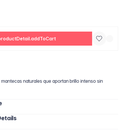
productDetail.addToCart
 mantecas naturales que aportan brillo intenso sin
e
etails
hine directamente sobre los labios sin delineador. Si
n un perfilador en un tono similar. También puedes