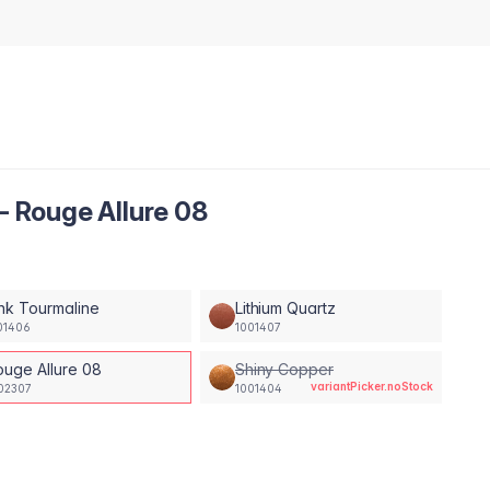
 - Rouge Allure 08
nk Tourmaline
Lithium Quartz
01406
1001407
ouge Allure 08
Shiny Copper
variantPicker.noStock
02307
1001404