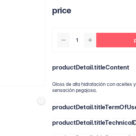
price
productDetail.titleContent
Gloss de alta hidratación con aceites y
sensación pegajosa.
productDetail.titleTermOfUs
productDetail.titleTechnicalD
Para un look natural, aplica Ultimate S
buscas mayor definición, combínalo co