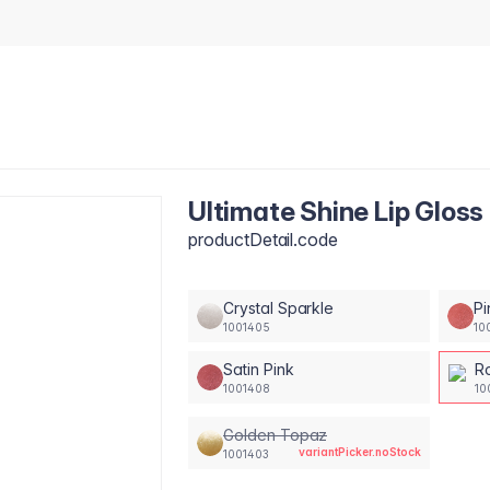
Ultimate Shine Lip Gloss
productDetail.code
Crystal Sparkle
Pi
1001405
10
Satin Pink
R
1001408
10
Golden Topaz
variantPicker.noStock
1001403