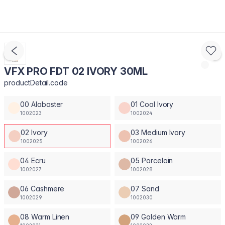
VFX PRO FDT 02 IVORY 30ML
productDetail.code
00 Alabaster
01 Cool Ivory
1002023
1002024
02 Ivory
03 Medium Ivory
1002025
1002026
04 Ecru
05 Porcelain
1002027
1002028
06 Cashmere
07 Sand
1002029
1002030
08 Warm Linen
09 Golden Warm