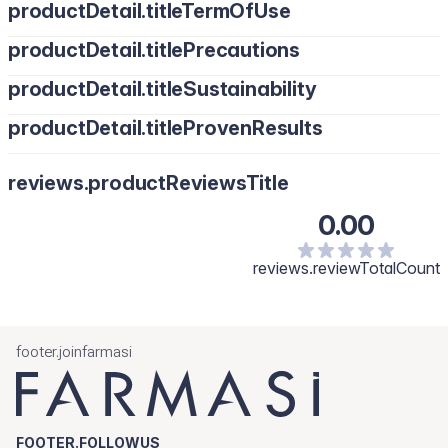
productDetail.titleTermOfUse
productDetail.titlePrecautions
productDetail.titleSustainability
productDetail.titleProvenResults
reviews.productReviewsTitle
0.00
reviews.reviewTotalCount
footer.joinfarmasi
FOOTER.FOLLOWUS