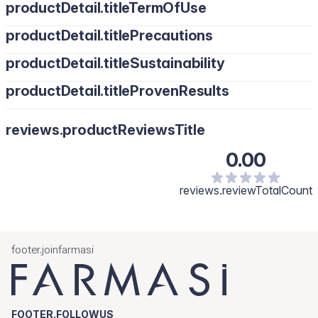
productDetail.titleTermOfUse
productDetail.titlePrecautions
productDetail.titleSustainability
productDetail.titleProvenResults
reviews.productReviewsTitle
0.00
reviews.reviewTotalCount
footer.joinfarmasi
FOOTER.FOLLOWUS