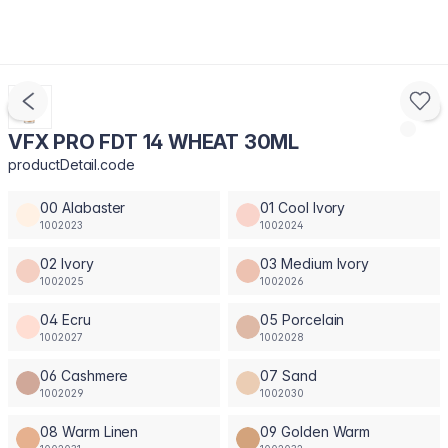
VFX PRO FDT 14 WHEAT 30ML
productDetail.code
00 Alabaster
01 Cool Ivory
1002023
1002024
02 Ivory
03 Medium Ivory
1002025
1002026
04 Ecru
05 Porcelain
1002027
1002028
06 Cashmere
07 Sand
1002029
1002030
08 Warm Linen
09 Golden Warm