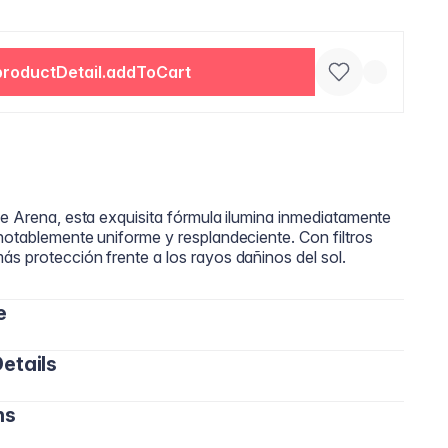
productDetail.addToCart
de Arena, esta exquisita fórmula ilumina inmediatamente
notablemente uniforme y resplandeciente. Con filtros
s protección frente a los rayos dañinos del sol.
e
etails
eam sobre el rostro con los dedos, una esponja o una
ara lograr un acabado perfecto y un tono equilibrado.
ns
o, Zinc, Cobre y Calcio) que ayudan a fortalecer la
a completa: Agua (Aqua), Cyclopentasiloxane, Butylene