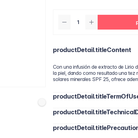
productDetail.titleContent
Con una infusión de extracto de Lirio 
la piel, dando como resultado una tez 
solares minerales SPF 25, ofrece ademá
productDetail.titleTermOfUs
productDetail.titleTechnicalD
Aplica una pequeña cantidad de CC Cr
brocha. Difumina de manera uniforme p
productDetail.titlePrecautio
Activos clave: Multiminerales (Magnesi
resistencia natural de la piel. Fórmul