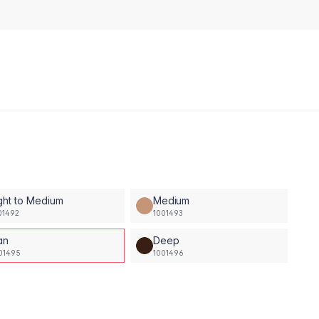
ght to Medium
Medium
01492
1001493
an
Deep
01495
1001496