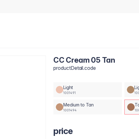
CC Cream 05 Tan
productDetail.code
Light
Li
1001491
10
Medium to Tan
T
1001494
10
price