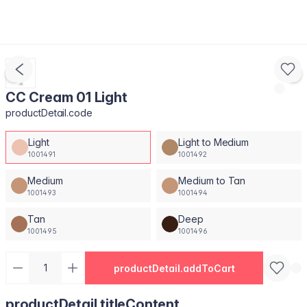
CC Cream 01 Light
productDetail.code
Light
Light to Medium
1001491
1001492
Medium
Medium to Tan
1001493
1001494
Tan
Deep
1001495
1001496
productDetail.addToCart
productDetail.titleContent