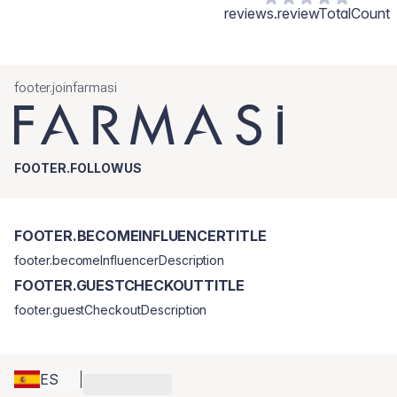
reviews.reviewTotalCount
footer.joinfarmasi
FOOTER.FOLLOWUS
FOOTER.BECOMEINFLUENCERTITLE
footer.becomeInfluencerDescription
FOOTER.GUESTCHECKOUTTITLE
footer.guestCheckoutDescription
ES