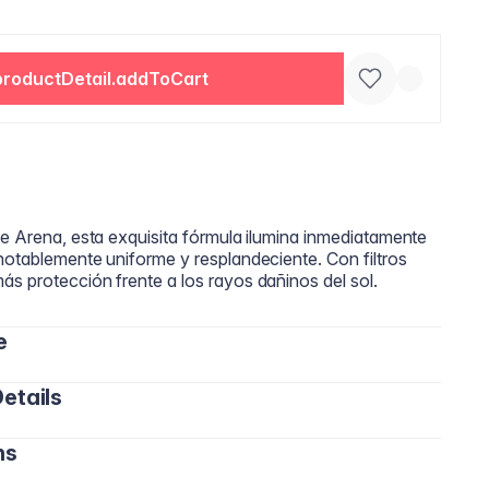
productDetail.addToCart
de Arena, esta exquisita fórmula ilumina inmediatamente
notablemente uniforme y resplandeciente. Con filtros
s protección frente a los rayos dañinos del sol.
e
etails
eam sobre el rostro con los dedos, una esponja o una
ara lograr un acabado perfecto y un tono equilibrado.
ns
o, Zinc, Cobre y Calcio) que ayudan a fortalecer la
a completa: Agua (Aqua), Cyclopentasiloxane, Butylene