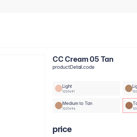
CC Cream 05 Tan
productDetail.code
Light
Li
1001491
10
Medium to Tan
T
1001494
10
price