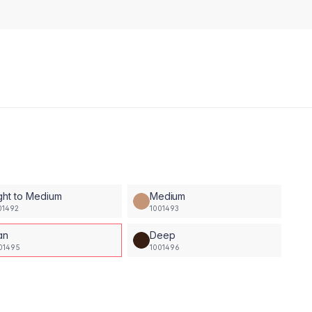
ght to Medium
Medium
01492
1001493
an
Deep
01495
1001496