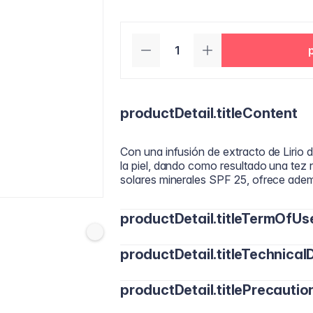
productDetail.titleContent
Con una infusión de extracto de Lirio 
la piel, dando como resultado una tez 
solares minerales SPF 25, ofrece ademá
productDetail.titleTermOfUs
productDetail.titleTechnicalD
Aplica una pequeña cantidad de CC Cr
brocha. Difumina de manera uniforme p
productDetail.titlePrecautio
Activos clave: Multiminerales (Magnesi
resistencia natural de la piel. Fórmul