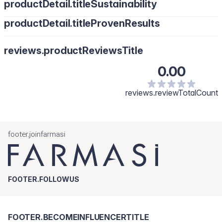
productDetail.titleSustainability
Solo para uso externo. En caso de irritación o reacción,
suspender su uso inmediatamente y consultar con su médico.
productDetail.titleProvenResults
Mantener fuera del alcance de los niños.
reviews.productReviewsTitle
0.00
reviews.reviewTotalCount
footer.joinfarmasi
FOOTER.FOLLOWUS
FOOTER.BECOMEINFLUENCERTITLE