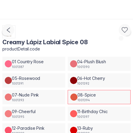
Creamy Lápiz Labial Spice 08
productDetail.code
01 Country Rose
04-Plush Blush
1001387
1001390
05-Rosewood
06-Hot Cherry
1001391
1001392
07-Nude Pink
08-Spice
1001393
1001394
09-Cheerful
11-Birthday Chic
1001395
1001397
12-Paradise Pink
13-Ruby