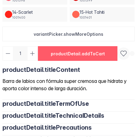
1001398
1001399
14-Scarlet
15-Hot Tahiti
1001400
1001401
variantPicker.showMoreOptions
productDetail.addToCart
productDetail.titleContent
Barra de labios con fórmula super cremosa que hidrata y
aporta color intenso de larga duración.
productDetail.titleTermOfUse
productDetail.titleTechnicalDetails
productDetail.titlePrecautions