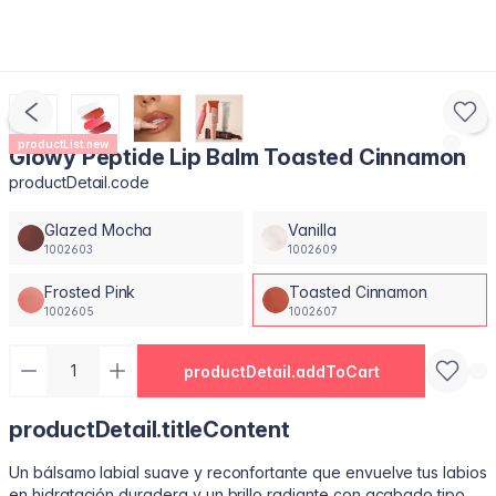
productList.new
Glowy Peptide Lip Balm Toasted Cinnamon
productDetail.code
Glazed Mocha
Vanilla
1002603
1002609
Frosted Pink
Toasted Cinnamon
1002605
1002607
productDetail.addToCart
productDetail.titleContent
Un bálsamo labial suave y reconfortante que envuelve tus labios
en hidratación duradera y un brillo radiante con acabado tipo