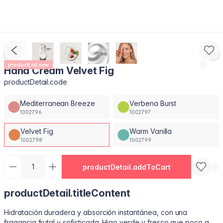
productList.new
Hand Cream Velvet Fig
productDetail.code
Mediterranean Breeze
Verbena Burst
1002796
1002797
Velvet Fig
Warm Vanilla
1002798
1002799
productDetail.addToCart
productDetail.titleContent
Hidratación duradera y absorción instantánea, con una
fragancia frutal y sofisticada. Higo verde y fresco que poco a