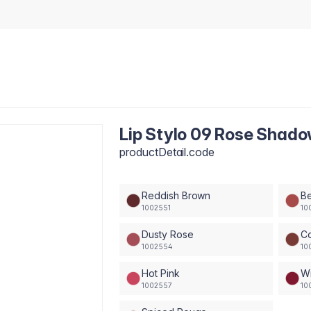
Lip Stylo 09 Rose Shad
productDetail.code
Reddish Brown
B
1002551
10
Dusty Rose
C
1002554
10
Hot Pink
Wi
1002557
10