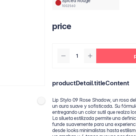
Spiced Rouge
1002560
price
productDetail.titleContent
Lip Stylo 09 Rose Shadow, un rosa del
un aura suave y sofisticada. Su fórmul
entregando un color sutil que realza l
La silueta estilizada permite una defin
funde suavemente para una experienci
desde looks minimalistas hasta estili