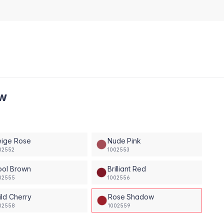
ow
eige Rose
Nude Pink
02552
1002553
ool Brown
Brilliant Red
02555
1002556
ld Cherry
Rose Shadow
02558
1002559