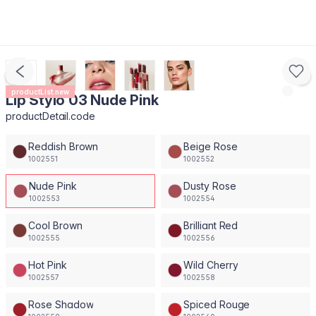
productList.new
Lip Stylo 03 Nude Pink
productDetail.code
Reddish Brown
Beige Rose
1002551
1002552
Nude Pink
Dusty Rose
1002553
1002554
Cool Brown
Brilliant Red
1002555
1002556
Hot Pink
Wild Cherry
1002557
1002558
Rose Shadow
Spiced Rouge