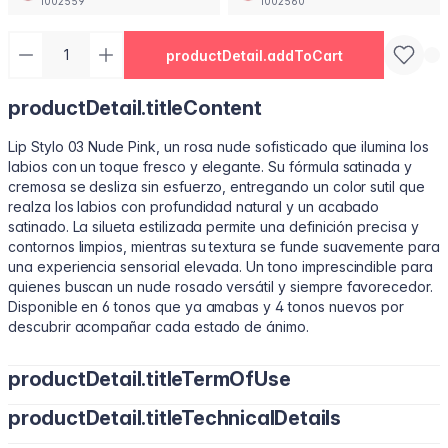
1002559
1002560
productDetail.addToCart
productDetail.titleContent
Lip Stylo 03 Nude Pink, un rosa nude sofisticado que ilumina los
labios con un toque fresco y elegante. Su fórmula satinada y
cremosa se desliza sin esfuerzo, entregando un color sutil que
realza los labios con profundidad natural y un acabado
satinado. La silueta estilizada permite una definición precisa y
contornos limpios, mientras su textura se funde suavemente para
una experiencia sensorial elevada. Un tono imprescindible para
quienes buscan un nude rosado versátil y siempre favorecedor.
Disponible en 6 tonos que ya amabas y 4 tonos nuevos por
descubrir acompañar cada estado de ánimo.
productDetail.titleTermOfUse
productDetail.titleTechnicalDetails
• Perfila tu contorno natural con el borde estilizado. • Inclina
para rellenar con color suave y uniforme. • Presiona en el centro