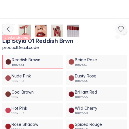
productList.new
Lip Stylo 01 Reddish Brwn
productDetail.code
Reddish Brown
Beige Rose
1002551
1002552
Nude Pink
Dusty Rose
1002553
1002554
Cool Brown
Brilliant Red
1002555
1002556
Hot Pink
Wild Cherry
1002557
1002558
Rose Shadow
Spiced Rouge