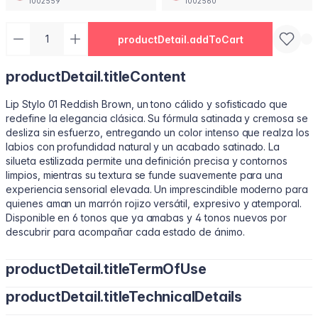
1002559
1002560
productDetail.addToCart
productDetail.titleContent
Lip Stylo 01 Reddish Brown, un tono cálido y sofisticado que
redefine la elegancia clásica. Su fórmula satinada y cremosa se
desliza sin esfuerzo, entregando un color intenso que realza los
labios con profundidad natural y un acabado satinado. La
silueta estilizada permite una definición precisa y contornos
limpios, mientras su textura se funde suavemente para una
experiencia sensorial elevada. Un imprescindible moderno para
quienes aman un marrón rojizo versátil, expresivo y atemporal.
Disponible en 6 tonos que ya amabas y 4 tonos nuevos por
descubrir para acompañar cada estado de ánimo.
productDetail.titleTermOfUse
productDetail.titleTechnicalDetails
• Perfila tu contorno natural con el borde estilizado. • Inclina
para rellenar con color suave y uniforme. • Presiona en el centro