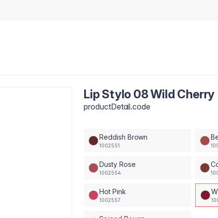
Lip Stylo 08 Wild Cherry
productDetail.code
Reddish Brown
B
1002551
10
Dusty Rose
C
1002554
10
Hot Pink
W
1002557
10