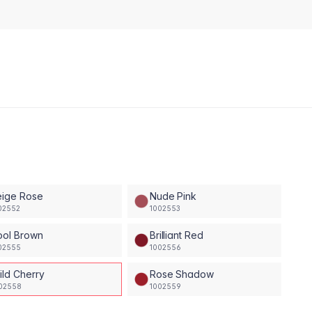
eige Rose
Nude Pink
02552
1002553
ool Brown
Brilliant Red
02555
1002556
ild Cherry
Rose Shadow
02558
1002559