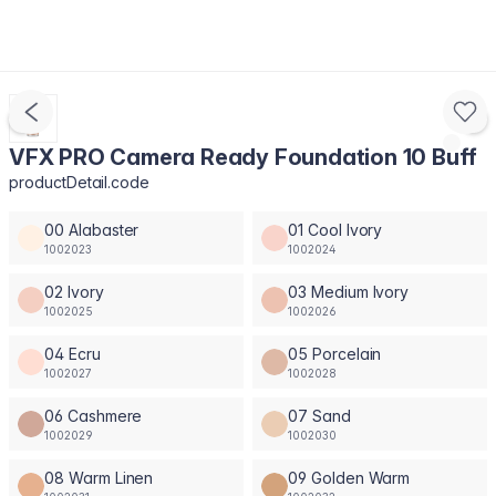
VFX PRO Camera Ready Foundation 10 Buff
productDetail.code
00 Alabaster
01 Cool Ivory
1002023
1002024
02 Ivory
03 Medium Ivory
1002025
1002026
04 Ecru
05 Porcelain
1002027
1002028
06 Cashmere
07 Sand
1002029
1002030
08 Warm Linen
09 Golden Warm