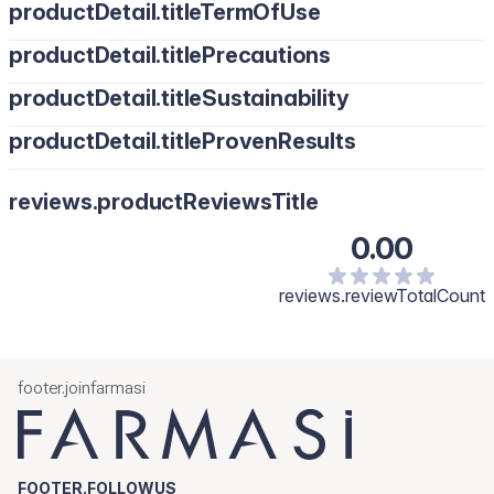
productDetail.titleTermOfUse
productDetail.titlePrecautions
productDetail.titleSustainability
productDetail.titleProvenResults
reviews.productReviewsTitle
0.00
reviews.reviewTotalCount
footer.joinfarmasi
FOOTER.FOLLOWUS