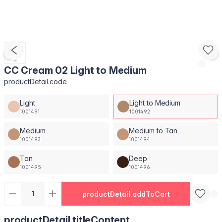
CC Cream 02 Light to Medium
productDetail.code
Light
Light to Medium
1001491
1001492
Medium
Medium to Tan
1001493
1001494
Tan
Deep
1001495
1001496
productDetail.addToCart
productDetail.titleContent