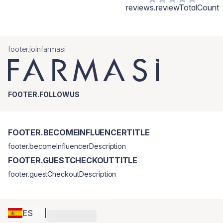
reviews.reviewTotalCount
footer.joinfarmasi
FOOTER.FOLLOWUS
FOOTER.BECOMEINFLUENCERTITLE
footer.becomeInfluencerDescription
FOOTER.GUESTCHECKOUTTITLE
footer.guestCheckoutDescription
ES