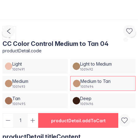
CC Color Control Medium to Tan 04
productDetail.code
Light
Light to Medium
1001491
1001492
Medium
Medium to Tan
1001493
1001494
Tan
Deep
1001495
1001496
productDetail.addToCart
productDetail.titleContent