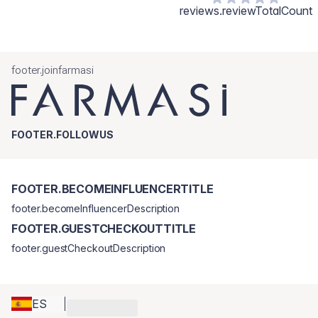
reviews.reviewTotalCount
footer.joinfarmasi
FOOTER.FOLLOWUS
FOOTER.BECOMEINFLUENCERTITLE
footer.becomeInfluencerDescription
FOOTER.GUESTCHECKOUTTITLE
footer.guestCheckoutDescription
ES