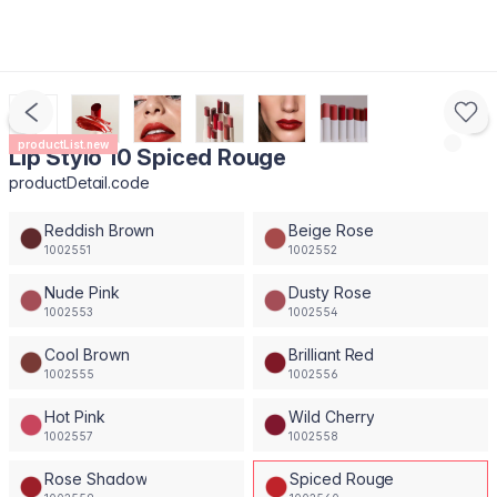
productList.new
Lip Stylo 10 Spiced Rouge
productDetail.code
Reddish Brown
Beige Rose
1002551
1002552
Nude Pink
Dusty Rose
1002553
1002554
Cool Brown
Brilliant Red
1002555
1002556
Hot Pink
Wild Cherry
1002557
1002558
Rose Shadow
Spiced Rouge