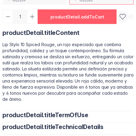
1002559
1002560
productDetail.addToCart
productDetail.titleContent
Lip Stylo 10 Spiced Rouge, un rojo especiado que combina
profundidad, calidez y un toque contemporáneo. Su fórmula
satinada y cremosa se desliza sin esfuerzo, entregando un color
sutil que realza los labios con profundidad natural y un acabado
satinado. La silueta estilizada permite una definición precisa y
contornos limpios, mientras su textura se funde suavemente para
una experiencia sensorial elevada. Un rojo cálido, moderno y
lleno de fuerza expresiva. Disponible en 6 tonos que ya amabas
y 4 tonos nuevos por descubrir para acompañar cada estado
de ánimo.
productDetail.titleTermOfUse
productDetail.titleTechnicalDetails
• Perfila tu contorno natural con el borde estilizado.
• Inclina para rellenar con color suave y uniforme.